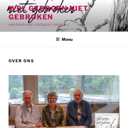
Ga
WEL GEBOGEN NIET
naar
GEBROKEN
de
inhoud
een boek over oorlog en vrede
Menu
OVER ONS